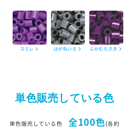
スミレ
はがねいろ
ふかむらさき
単色販売している色
全100色
単色販売している色
(各約