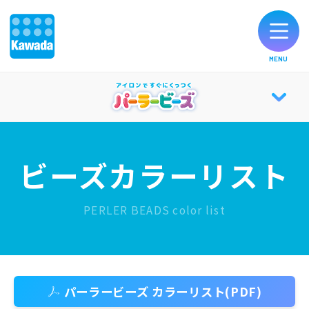
MENU
オリジナルブラン
お知ら
製品のご
お客様サポ
公式
ド一覧
せ
購入
ート
SNS
PERLER
ABOUT
パーラー
知
フォト
カラ
図案
CATALO
BEADS®
キャンバ
育
コンテ
ーリ
シー
ビーズカラーリスト
TOP
ス
効
スト
スト
ト
果
PERLER BEADS color list
会社情報
パーラービーズ カラーリスト(PDF)