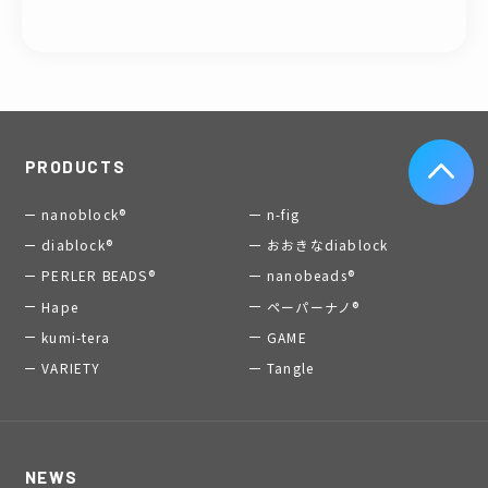
PRODUCTS
nanoblock®
n-fig
diablock®
おおきなdiablock
PERLER BEADS®
nanobeads®
Hape
ペーパーナノ®
kumi-tera
GAME
VARIETY
Tangle
NEWS