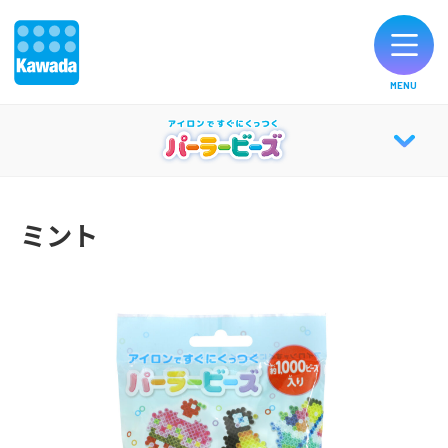
MENU
オリジナルブランド一覧
PERLER BEADS® TOP
お知らせ
ミント
ABOUT
製品のご購入
パーラーキャンバス
お客様サポート
知育効果
公式SNS