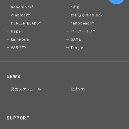
nanoblock®
n-fig
diablock®
おおきなdiablock
PERLER BEADS®
nanobeads®
Hape
ペーパーナノ®
kumi-tera
GAME
VARIETY
Tangle
NEWS
発売スケジュール
公式SNS
SUPPORT