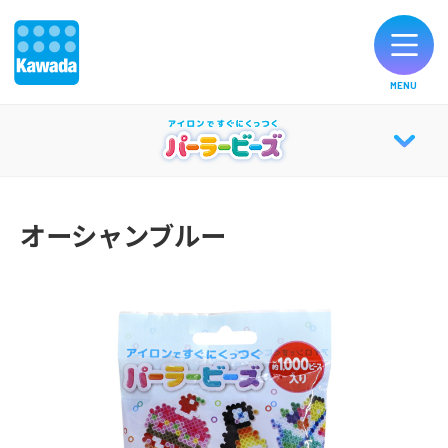
MENU
オリジナルブランド一覧
PERLER BEADS® TOP
お知らせ
オーシャンブルー
ABOUT
製品のご購入
パーラーキャンバス
お客様サポート
知育効果
公式SNS