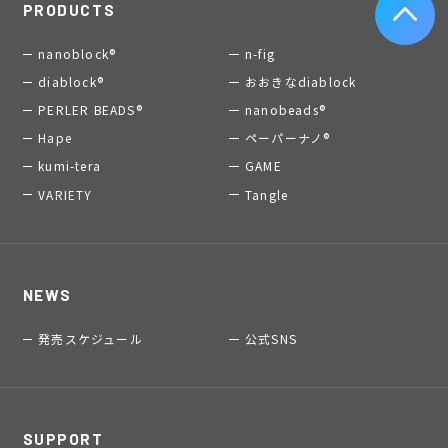
PRODUCTS
nanoblock®
n-fig
diablock®
おおきなdiablock
PERLER BEADS®
nanobeads®
Hape
ペーパーナノ®
kumi-tera
GAME
VARIETY
Tangle
NEWS
発売スケジュール
公式SNS
SUPPORT