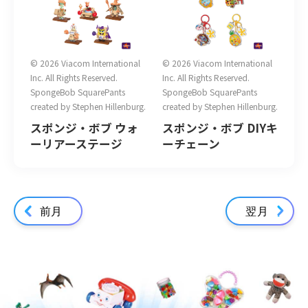
© 2026 Viacom International
© 2026 Viacom International
Inc. All Rights Reserved.
Inc. All Rights Reserved.
SpongeBob SquarePants
SpongeBob SquarePants
created by Stephen Hillenburg.
created by Stephen Hillenburg.
スポンジ・ボブ ウォ
スポンジ・ボブ DIYキ
ーリアーステージ
ーチェーン
前月
翌月