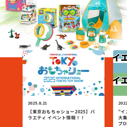
会社情報
2025.8.21
2022
【東京おもちゃショー2025】バ
“イ
ラエティ イベント情報！！
大集
プO