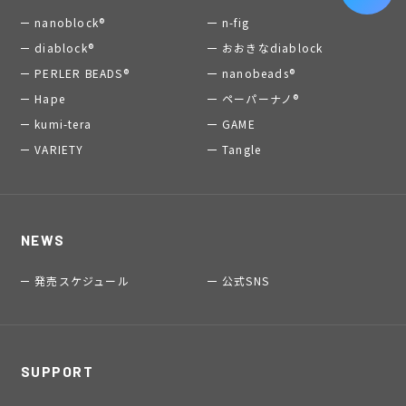
nanoblock®
n-fig
diablock®
おおきなdiablock
PERLER BEADS®
nanobeads®
Hape
ペーパーナノ®
kumi-tera
GAME
VARIETY
Tangle
NEWS
発売スケジュール
公式SNS
SUPPORT