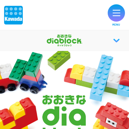
MENU
オリジナルブランド一覧
おおきなdiablock TOP
お知らせ
ABOUT
製品のご購入
知育効果
お客様サポート
社会への取り組み
公式SNS