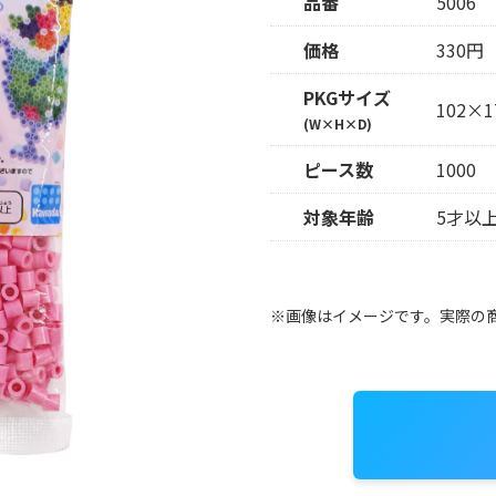
品番
5006
価格
330円
PKGサイズ
102×1
(W×H×D)
ピース数
1000
対象年齢
5才以
※画像はイメージです。実際の