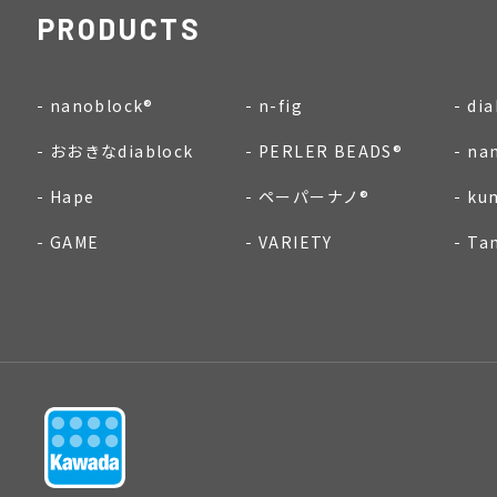
PRODUCTS
nanoblock®
n-fig
dia
おおきなdiablock
PERLER BEADS®
na
Hape
ペーパーナノ®
ku
GAME
VARIETY
Ta