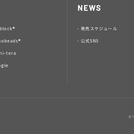
NEWS
block®
発売スケジュール
nobeads®
公式SNS
mi-tera
ngle
本