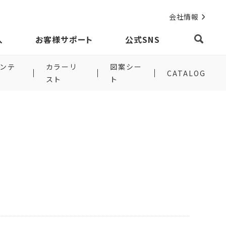
会社情報
入
お客様サポート
公式SNS
ンテ
カラーリ
図案シー
CATALOG
スト
ト