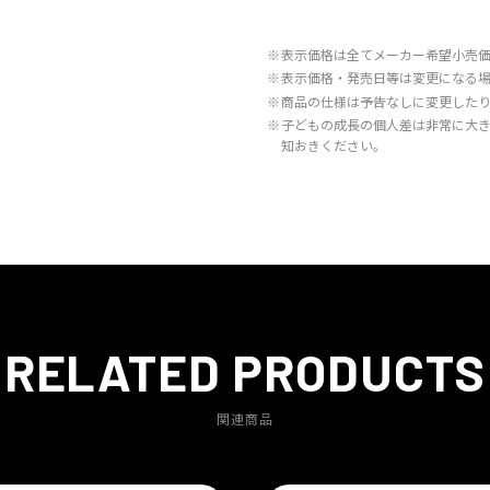
※
表示価格は全てメーカー希望小売
※
表示価格・発売日等は変更になる
※
商品の仕様は予告なしに変更した
※
子どもの成長の個人差は非常に大
知おきください。
RELATED PRODUCTS
関連商品