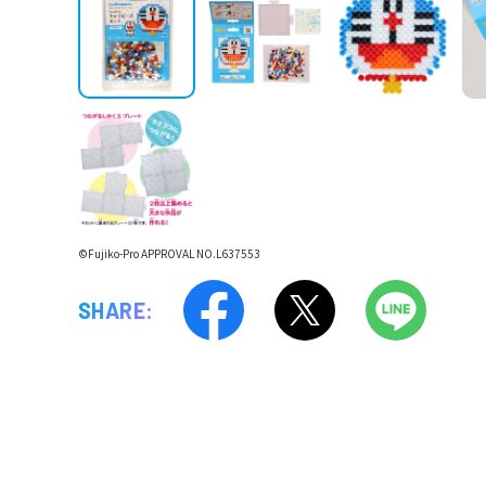
©Fujiko-Pro APPROVAL NO.L637553
SHARE: