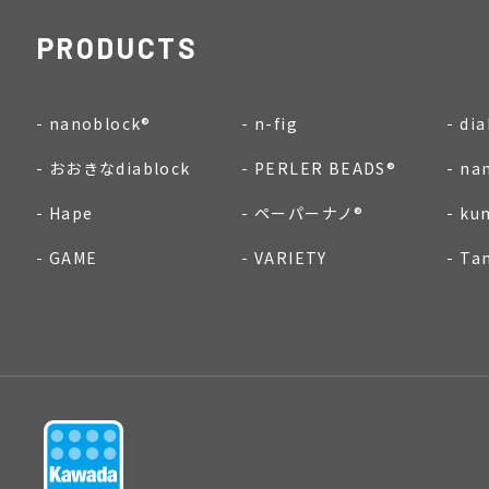
PRODUCTS
nanoblock®
n-fig
dia
おおきなdiablock
PERLER BEADS®
na
Hape
ペーパーナノ®
ku
GAME
VARIETY
Ta