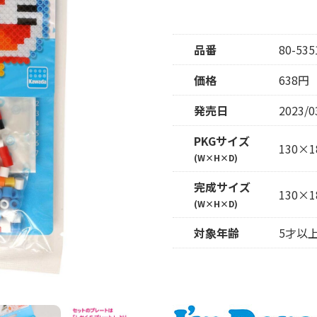
品番
80-535
価格
638円
発売日
2023/0
PKGサイズ
130×1
(W×H×D)
完成サイズ
130×1
(W×H×D)
対象年齢
5才以