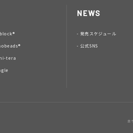
NEWS
block®
発売スケジュール
nobeads®
公式SNS
mi-tera
ngle
本