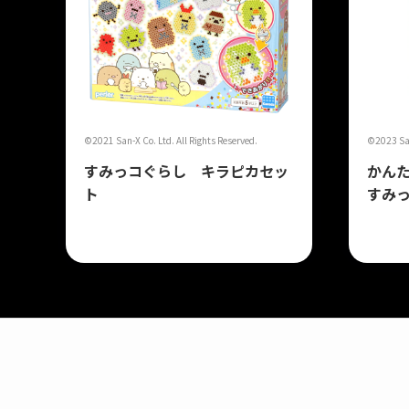
©2021 San-X Co. Ltd. All Rights Reserved.
©2023 San-
すみっコぐらし キラピカセッ
かん
ト
すみっ