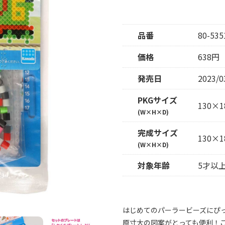
品番
80-535
価格
638円
発売日
2023/0
PKGサイズ
130×1
(W×H×D)
完成サイズ
130×1
(W×H×D)
対象年齢
5才以
はじめてのパーラービーズにぴ
原寸大の図案がとっても便利！