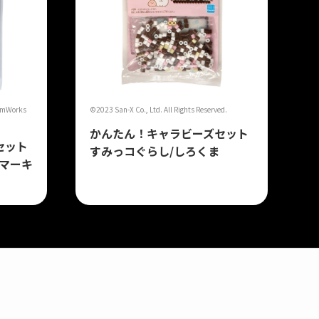
amWorks
©2023 San-X Co., Ltd. All Rights Reserved.
かんたん！キャラビーズセット
セット
すみっコぐらし/しろくま
マーキ