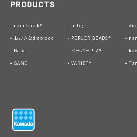
PRODUCTS
nanoblock®
n-fig
dia
おおきなdiablock
PERLER BEADS®
na
Hape
ペーパーナノ®
ku
GAME
VARIETY
Ta