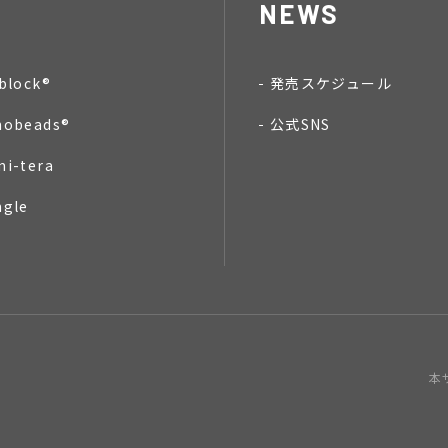
NEWS
block®
発売スケジュール
nobeads®
公式SNS
mi-tera
ngle
本