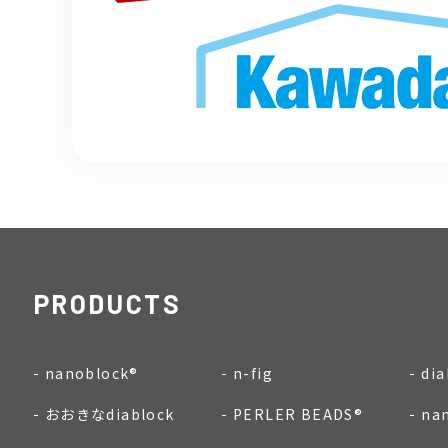
PRODUCTS
nanoblock®
n-fig
dia
おおきなdiablock
PERLER BEADS®
na