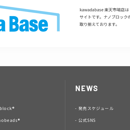
kawadabase 楽天市
サイトです。ナノブロック
取り揃えております。
NEWS
block®
発売スケジュール
nobeads®
公式SNS