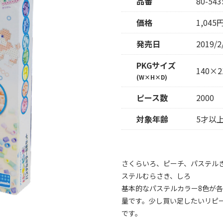
品番
80-543
価格
1,04
発売日
2019/2
PKGサイズ
140×2
(W×H×D)
ピース数
2000
対象年齢
5才以
さくらいろ、ピーチ、パステル
ステルむらさき、しろ
基本的なパステルカラー8色が各
量です。少し買い足したいリピ
です。