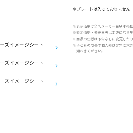
＊プレートは入っておりません
※
表示価格は全てメーカー希望小売
※
表示価格・発売日等は変更になる
※
商品の仕様は予告なしに変更した
ビーズイメージシート
※
子どもの成長の個人差は非常に大
知おきください。
ビーズイメージシート
ビーズイメージシート