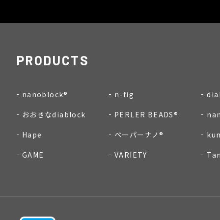
PRODUCTS
nanoblock®
n-fig
dia
おおきなdiablock
PERLER BEADS®
na
Hape
ペーパーナノ®
ku
GAME
VARIETY
Ta