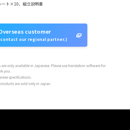
ート×10、組立説明書
Overseas customer
 contact our regional partner.)
are only available in Japanese. Please use translation software for
nk you.
nese specifications.
 products are sold only in Japan.