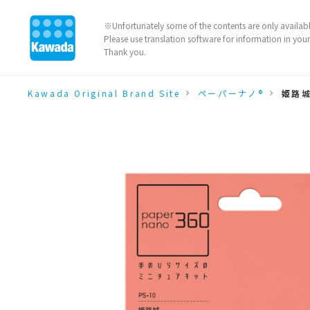
※Unfortunately some of the contents are only availabl
Please use translation software for information in you
Thank you.
Kawada Original Brand Site
ペーパーナノ®
姫路