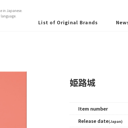
e in Japanese.
r language.
List of Original Brands
New
城
姫路城
Item number
Release date
(Japan)