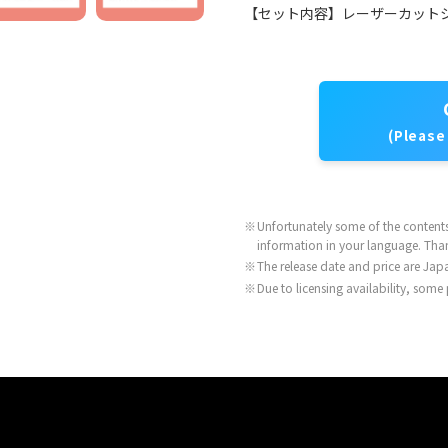
【セット内容】レーザーカットシ
(Please
※
Unfortunately some of the contents 
information in your language. Tha
※
The release date and price are Japa
※
Due to licensing availability, some