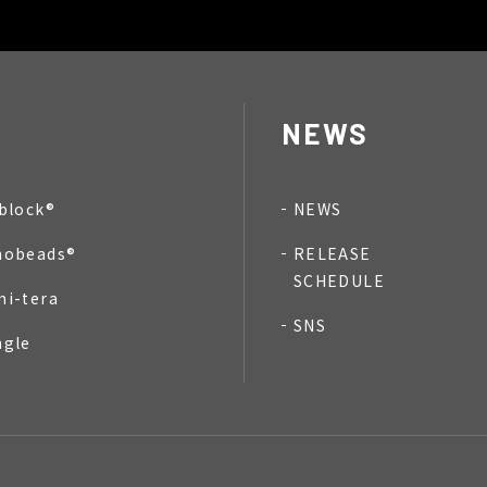
NEWS
block®
NEWS
nobeads®
RELEASE
SCHEDULE
mi-tera
SNS
ngle