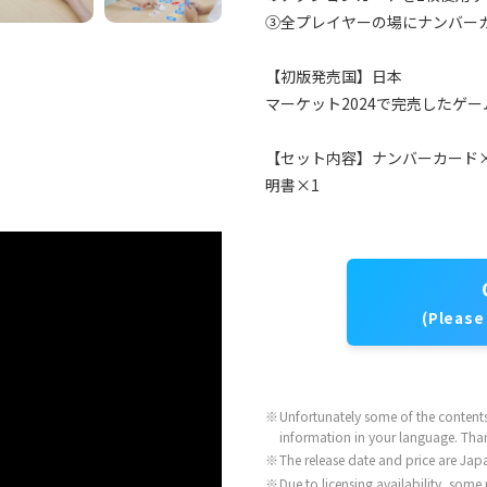
③全プレイヤーの場にナンバー
【初版発売国】日本
マーケット2024で完売したゲー
【セット内容】ナンバーカード×
明書×1
(Please
※
Unfortunately some of the contents 
information in your language. Tha
※
The release date and price are Japa
※
Due to licensing availability, some