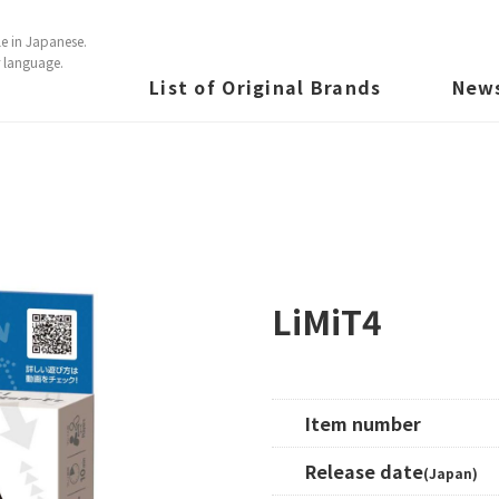
e in Japanese.
r language.
List of Original Brands
New
LiMiT4
Item number
Release date
(Japan)