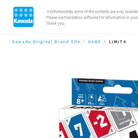
※Unfortunately some of the contents are only availabl
Please use translation software for information in you
Thank you.
Kawada Original Brand Site
GAME
LiMiT4