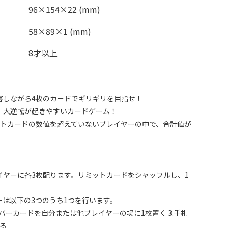
96×154×22 (mm)
58×89×1 (mm)
8才以上
害しながら4枚のカードでギリギリを目指せ！
、大逆転が起きやすいカードゲーム！
ットカードの数値を超えていないプレイヤーの中で、合計値が
イヤーに各3枚配ります。リミットカードをシャッフルし、1
は以下の3つのうち1つを行います。
ナンバーカードを自分または他プレイヤーの場に1枚置く 3.手札
る