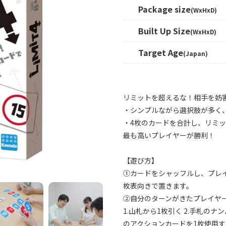
Package size
(WxHxD)
Built Up Size
(WxHxD)
Target Age
(Japan)
リミットを超えるな！相手を妨
・シンプルながら選択肢が多く
・4枚のカードを合計し、リミ
最も高いプレイヤーが勝利！
【遊び方】
①カードをシャッフルし、プレ
枚表向きで置きます。
②自分のターンがきたプレイヤー
1.山札から1枚引く 2.手札の
のアクションカードを1枚使用す