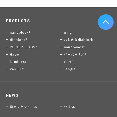
PRODUCTS
nanoblock®
n-fig
diablock®
おおきなdiablock
PERLER BEADS®
nanobeads®
Hape
ペーパーナノ®
kumi-tera
GAME
VARIETY
Tangle
NEWS
発売スケジュール
公式SNS