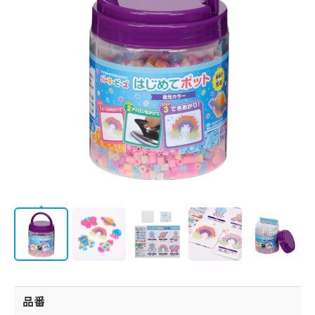
フォトコンテスト
カラーリスト
図案シート
/
会社情報
JP
EN
CATALOG
品番