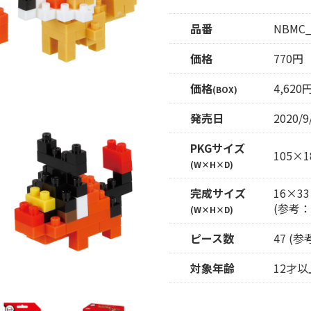
品番
NBMC_
価格
770円
価格
4,62
(BOX)
発売日
2020/9
PKGサイズ
105×1
(W×H×D)
完成サイズ
16×33
(参考
(W×H×D)
ピース数
47 (
対象年齢
12才以