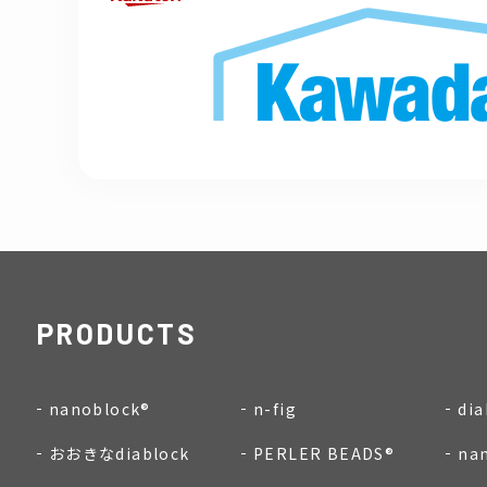
PRODUCTS
nanoblock®
n-fig
dia
おおきなdiablock
PERLER BEADS®
na