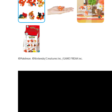
©Pokémon. ©Nintendo/Creatures Inc./GAME FREAK inc.