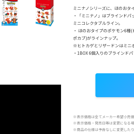
ミニナノシリーズに、ほのおタ
・「ミニナノ」はブラインドパ
ミニコレクタブルライン。
・ ほのおタイプのポケモン6種
ポカブ)がラインナップ。
※ヒトカゲとリザードンはミニポ
・1BOX 6個入りのブラインド
※
表示価格は全てメーカー希望小売
※
表示価格・発売日等は変更になる
※
商品の仕様は予告なしに変更した