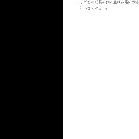
※
子どもの成長の個人差は非常に大
知おきください。