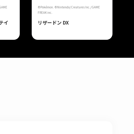
/GAME
©Pokémon. ©Nintendo/Creatures Inc./GAME
FREAK inc.
テイ
リザードン DX