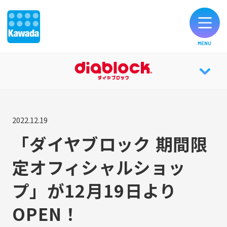
MENU
オリジナルブランド一覧
diablock® TOP
お知らせ
2022.12.19
ABOUT
「ダイヤブロック 期間限
製品のご購入
定オフィシャルショッ
HISTORY
お客様サポート
プ」が12月19日より
知育効果
公式SNS
OPEN！