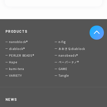
PRODUCTS
nanoblock®
n-fig
diablock®
おおきなdiablock
PERLER BEADS®
nanobeads®
Hape
ペーパーナノ®
kumi-tera
GAME
VARIETY
Tangle
NEWS