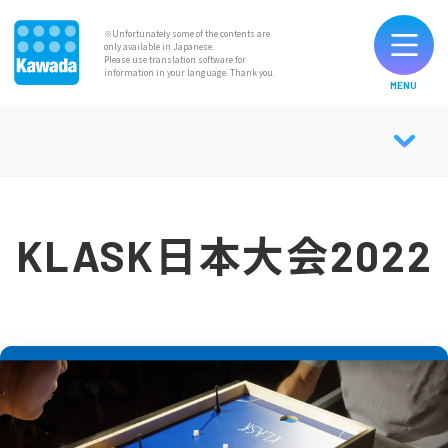
※Unfortunately some of the contents are
only available in Japanese.
Please use translation software for
information in your language. Thank you.
MENU
List of Original Brands
News
KLASK日本大会2022
Contact
Official SNS