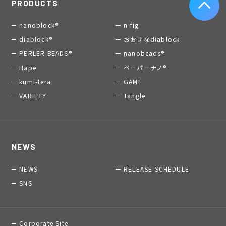
PRODUCTS
nanoblock®
n-fig
diablock®
おおきなdiablock
PERLER BEADS®
nanobeads®
Hape
ペーパーナノ®
kumi-tera
GAME
VARIETY
Tangle
NEWS
NEWS
RELEASE SCHEDULE
SNS
Corporate Site