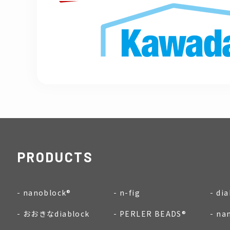
PRODUCTS
nanoblock®
n-fig
dia
おおきなdiablock
PERLER BEADS®
na