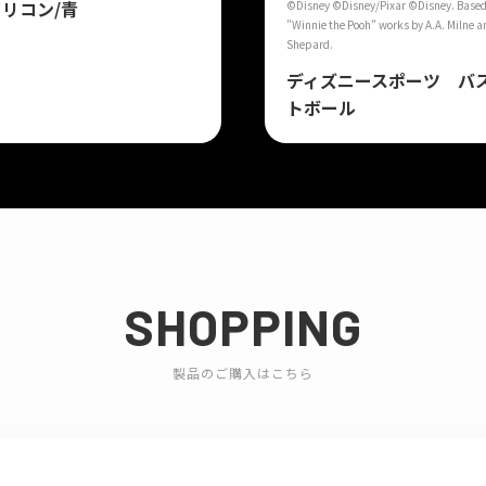
リコン/青
©Disney ©Disney/Pixar ©Disney. Based
"Winnie the Pooh" works by A.A. Milne a
Shepard.
ディズニースポーツ バ
トボール
SHOPPING
製品のご購入はこちら