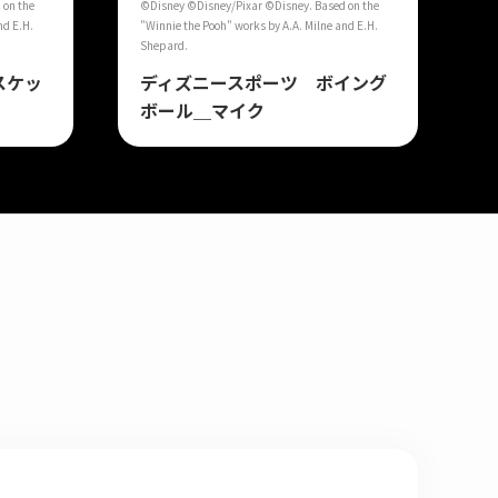
 on the
©Disney ©Disney/Pixar ©Disney. Based on the
nd E.H.
"Winnie the Pooh" works by A.A. Milne and E.H.
Shepard.
スケッ
ディズニースポーツ ボイング
ボール＿マイク