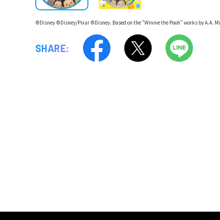
©Disney ©Disney/Pixar ©Disney. Based on the "Winnie the Pooh" works by A.A. Mi
SHARE: