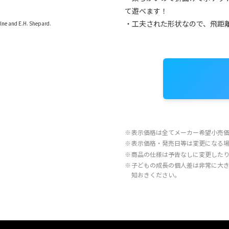
て遊べます！
・工夫された形状なので、飛距
lne and E.H. Shepard.
※
表示価格は全てメーカー希望小売
※
表示価格・発売日等は変更になる
※
商品の仕様は予告なしに変更した
※
子どもの成長の個人差は非常に大
知おきください。