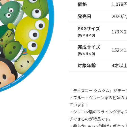
価格
1,07
発売日
2020/7
PKGサイズ
173×2
(W×H×D)
完成サイズ
152×1
(W×H×D)
対象年齢
4才以
「ディズニー ツムツム」がテー
・ブルー・グリーン系の色味の
ています！
・シリコン製のフライングディ
チできるのが特長です。
・柔らかいので折曲げてポケッ