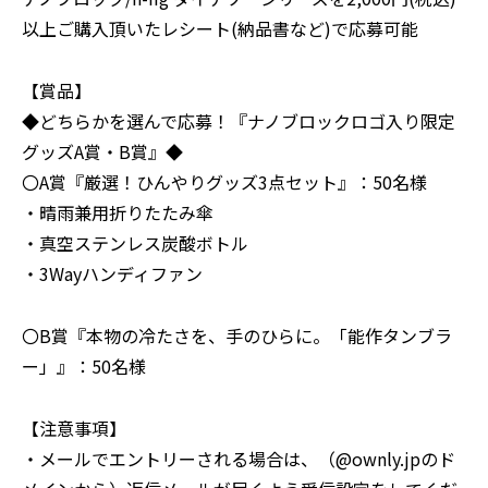
以上ご購入頂いたレシート(納品書など)で応募可能
【賞品】
◆どちらかを選んで応募！『ナノブロックロゴ入り限定
グッズA賞・B賞』◆
〇A賞『厳選！ひんやりグッズ3点セット』：50名様
・晴雨兼用折りたたみ傘
・真空ステンレス炭酸ボトル
・3Wayハンディファン
〇B賞『本物の冷たさを、手のひらに。「能作タンブラ
ー」』：50名様
【注意事項】
・メールでエントリーされる場合は、（@ownly.jpのド