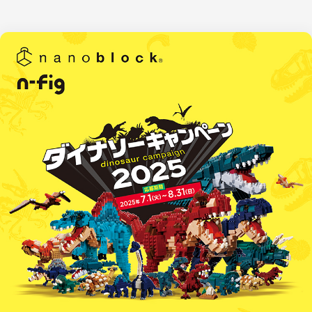
AWARD
LICENSE
STORE
会社情報
CATALOG