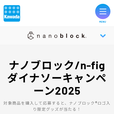
MENU
オリジナルブランド一覧
nanoblock® TOP
お知らせ
ナノブロック/n-fig
NEWS
製品のご購入
ダイナソーキャンペ
ABOUT
お客様サポート
ーン2025
HISTORY
公式SNS
対象商品を購入して応募すると、ナノブロック®ロゴ入
り限定グッズが当たる！