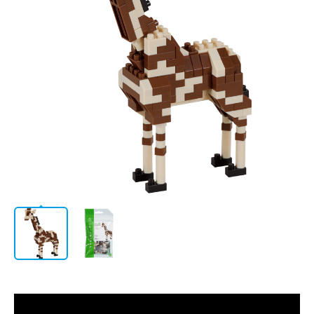
AWARD
LICENSE
STORE
/
会社情報
JP
EN
CATALOG