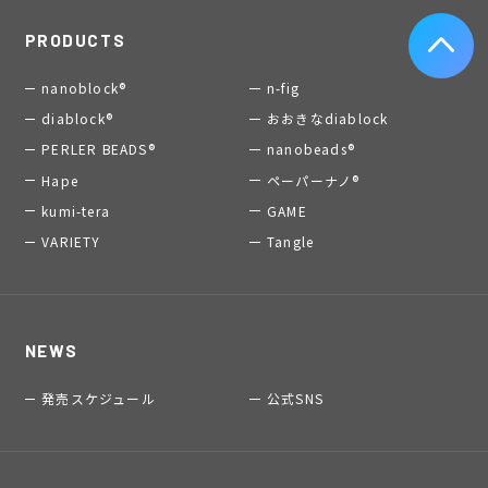
PRODUCTS
nanoblock®
n-fig
diablock®
おおきなdiablock
PERLER BEADS®
nanobeads®
Hape
ペーパーナノ®
kumi-tera
GAME
VARIETY
Tangle
NEWS
発売スケジュール
公式SNS