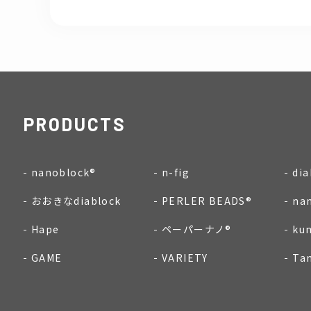
PRODUCTS
nanoblock®
n-fig
dia
おおきなdiablock
PERLER BEADS®
na
Hape
ペーパーナノ®
ku
GAME
VARIETY
Ta