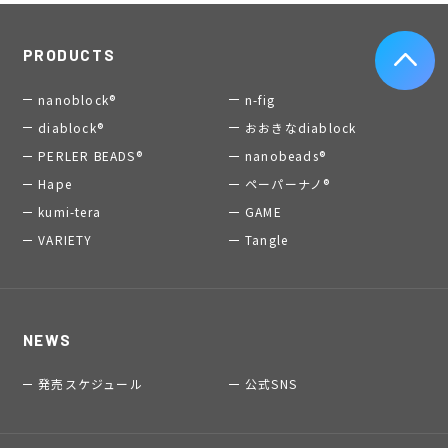
PRODUCTS
nanoblock®
n-fig
diablock®
おおきなdiablock
PERLER BEADS®
nanobeads®
Hape
ペーパーナノ®
kumi-tera
GAME
VARIETY
Tangle
NEWS
発売スケジュール
公式SNS