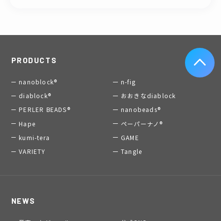
PRODUCTS
nanoblock®
n-fig
diablock®
おおきなdiablock
PERLER BEADS®
nanobeads®
Hape
ペーパーナノ®
kumi-tera
GAME
VARIETY
Tangle
NEWS