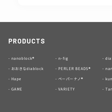
PRODUCTS
nanoblock®
n-fig
dia
おおきなdiablock
PERLER BEADS®
na
Hape
ペーパーナノ®
ku
GAME
VARIETY
Ta