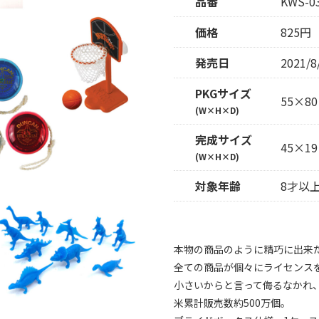
品番
KWS-0
価格
825円
発売日
2021/8
PKGサイズ
55×80
(W×H×D)
完成サイズ
45×19
(W×H×D)
対象年齢
8才以
本物の商品のように精巧に出来
全ての商品が個々にライセンス
小さいからと言って侮るなかれ
米累計販売数約500万個。