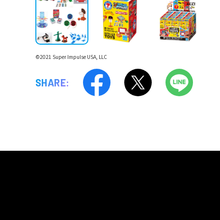
©2021 Super Impulse USA, LLC
SHARE: