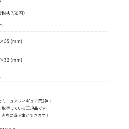
3
（税抜750円）
/1
×55 (mm)
×32 (mm)
上
たミニュアフィギュア第2弾！
を取得している正規品です。
、実際に遊ぶ事ができます！