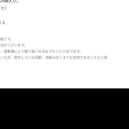
24個入り。
ット）
×１
価格です。
場合がございます。
り、諸事情により取り扱いを中止することがあります。
きいため、表示している月齢、年齢はあくまでも目安であることをご承