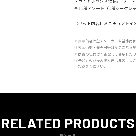
ブライドボックス仕様。1ケース
全11種アソート（1種シークレ
【セット内容】ミニチュアトイ
※
表示価格は全てメーカー希望小売
※
表示価格・発売日等は変更になる
※
商品の仕様は予告なしに変更した
※
子どもの成長の個人差は非常に大
知おきください。
RELATED PRODUCTS
関連商品