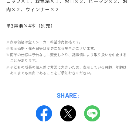
コップ×１、救急箱×１、お皿×２、ピーマン×２、お
肉×２、ウィンナー×２
単3電池×4本（別売）
※
表示価格は全てメーカー希望小売価格です。
※
表示価格・発売日等は変更になる場合がございます。
※
商品の仕様は予告なしに変更したり、諸事情により取り扱いを中止する
ことがあります。
※
子どもの成長の個人差は非常に大きいため、表示している月齢、年齢は
あくまでも目安であることをご承知おきください。
SHARE: