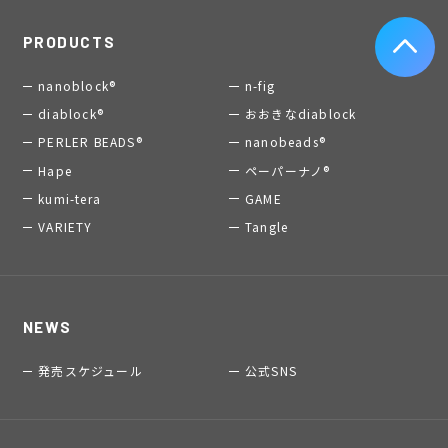
PRODUCTS
nanoblock®
n-fig
diablock®
おおきなdiablock
PERLER BEADS®
nanobeads®
Hape
ペーパーナノ®
kumi-tera
GAME
VARIETY
Tangle
NEWS
発売スケジュール
公式SNS