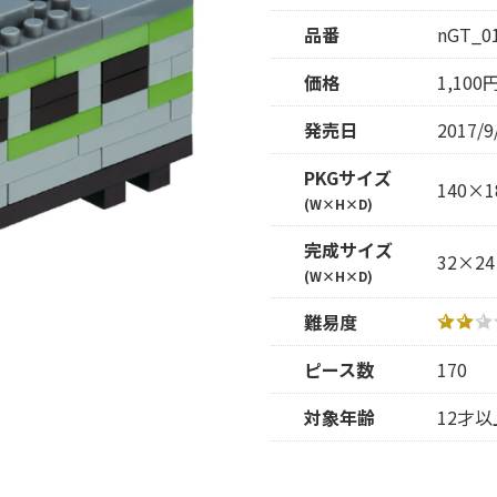
品番
nGT_0
価格
1,10
発売日
2017/9
PKGサイズ
140×1
(W×H×D)
完成サイズ
32×24
(W×H×D)
難易度
ピース数
170
対象年齢
12才以