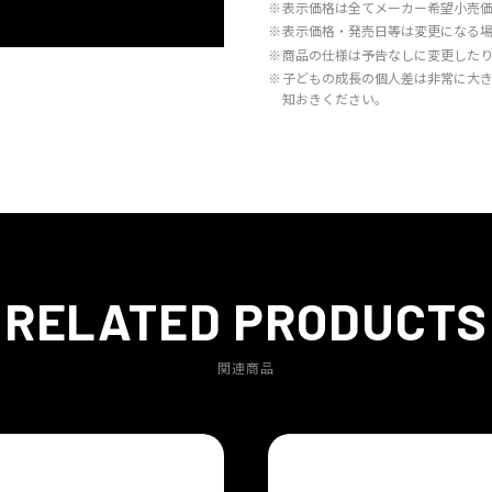
※
表示価格は全てメーカー希望小売
※
表示価格・発売日等は変更になる
※
商品の仕様は予告なしに変更した
※
子どもの成長の個人差は非常に大
知おきください。
RELATED PRODUCTS
関連商品