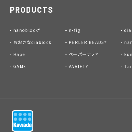
PRODUCTS
nanoblock®
n-fig
dia
おおきなdiablock
PERLER BEADS®
na
Hape
ペーパーナノ®
ku
GAME
VARIETY
Ta