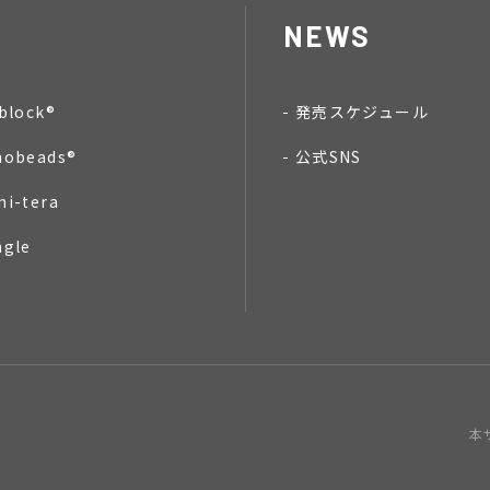
NEWS
block®
発売スケジュール
nobeads®
公式SNS
mi-tera
ngle
本