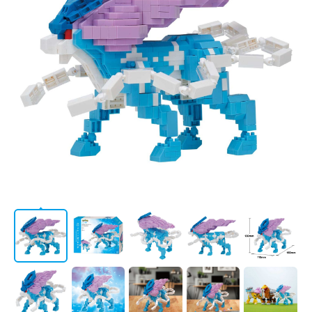
AWARD
LICENSE
STORE
/
会社情報
JP
EN
CATALOG