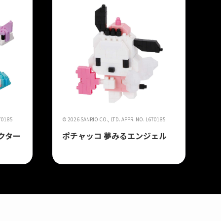
670185
© 2026 SANRIO CO., LTD. APPR. NO. L670185
クター
ポチャッコ 夢みるエンジェル