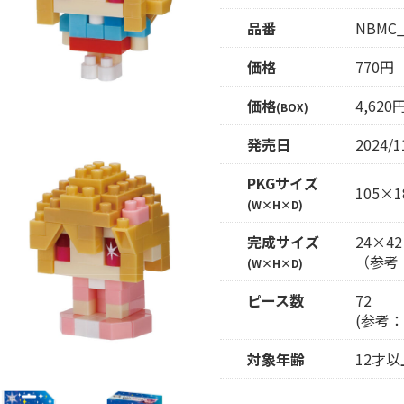
品番
NBMC_
価格
770円
価格
4,62
(BOX)
発売日
2024/1
PKGサイズ
105×1
(W×H×D)
完成サイズ
24×42
（参考
(W×H×D)
ピース数
72
(参考：
対象年齢
12才以