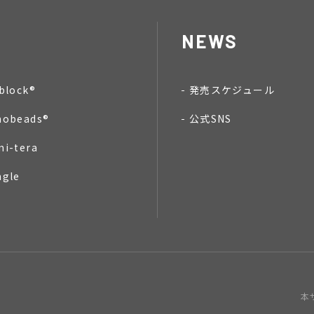
NEWS
block®
発売スケジュール
nobeads®
公式SNS
mi-tera
ngle
本