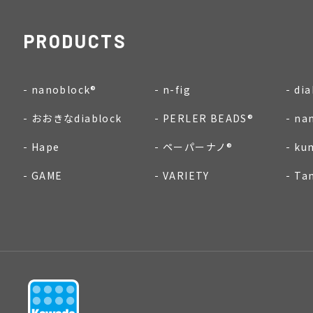
PRODUCTS
nanoblock®
n-fig
dia
おおきなdiablock
PERLER BEADS®
na
Hape
ペーパーナノ®
ku
GAME
VARIETY
Ta