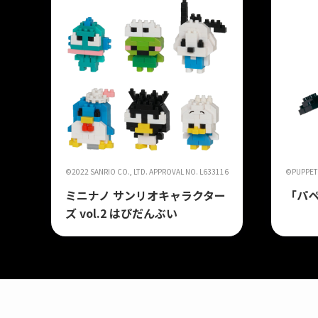
©2022 SANRIO CO., LTD. APPROVAL NO. L633116
©PUPPET 
ミニナノ サンリオキャラクター
「パペ
ズ vol.2 はぴだんぶい