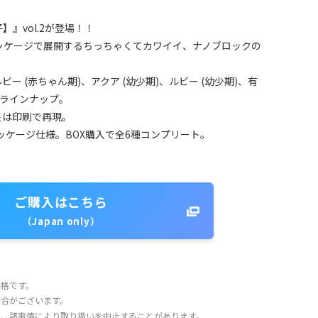
』vol.2が登場！！
ッケージで展開するちっちゃくてカワイイ、ナノブロックの
ビー (赤ちゃん期)、アクア (幼少期)、ルビー (幼少期)、有
がラインナップ。
星は印刷で再現。
パッケージ仕様。BOX購入で全6種コンプリート。
ご購入はこちら
（Japan only）
価格です。
場合がございます。
り、諸事情により取り扱いを中止することがあります。