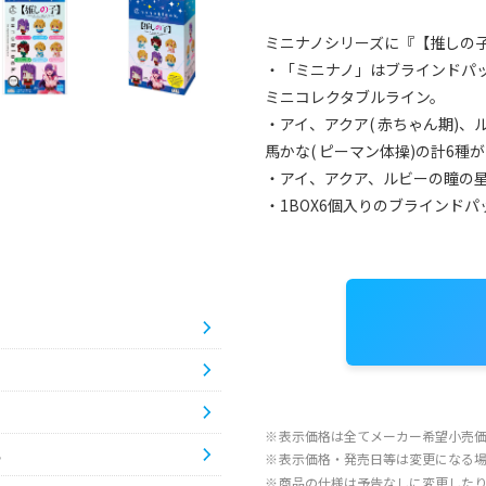
ミニナノシリーズに『【推しの子】
・「ミニナノ」はブラインドパ
ミニコレクタブルライン。
・アイ、アクア( 赤ちゃん期)、ル
馬かな( ピーマン体操)の計6種
・アイ、アクア、ルビーの瞳の
・1BOX6個入りのブラインド
※
表示価格は全てメーカー希望小売
ら
※
表示価格・発売日等は変更になる
※
商品の仕様は予告なしに変更した