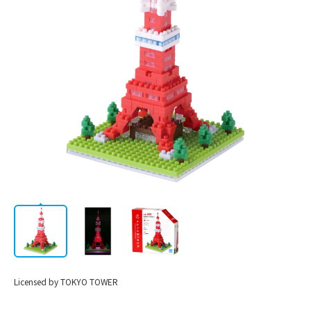
AWARD
LICENSE
STORE
/
会社情報
JP
EN
CATALOG
Licensed by TOKYO TOWER