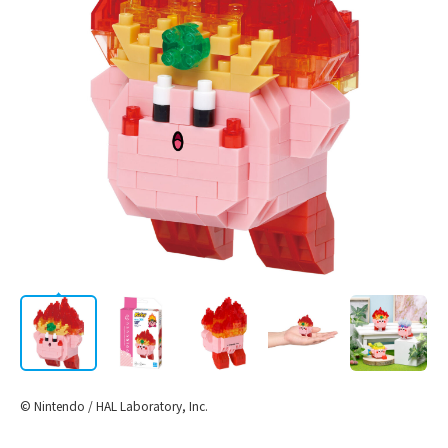
AWARD
LICENSE
STORE
/
会社情報
JP
EN
CATALOG
© Nintendo / HAL Laboratory, Inc.