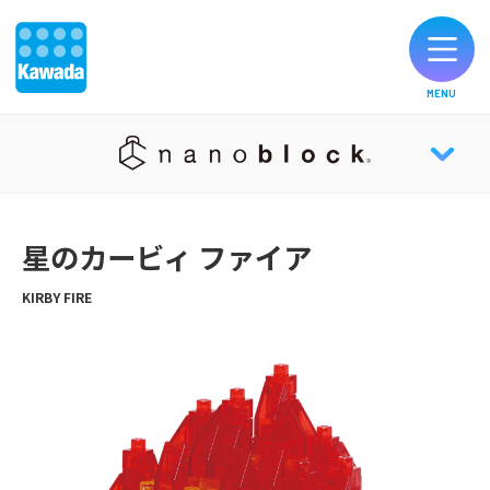
MENU
オリジナルブランド一覧
nanoblock® TOP
お知らせ
星のカービィ ファイア
NEWS
製品のご購入
KIRBY FIRE
ABOUT
お客様サポート
HISTORY
公式SNS