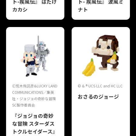
ト-疾風伝』 はたけ
ト- 疾風伝』 波風ミ
カカシ
ナト
Ⓒ荒木飛呂彦&LUCKY LAND
© & ® UCS LLC and HC LLC
COMMUNICATIONS／集英
おさるのジョージ
社・ジョジョの奇妙な冒険
SC製作委員会
『ジョジョの奇妙
な冒険 スターダス
トクルセイダース』