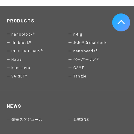
PRODUCTS
nanoblock®
n-fig
diablock®
おおきなdiablock
PERLER BEADS®
nanobeads®
Hape
ペーパーナノ®
kumi-tera
GAME
VARIETY
Tangle
NEWS
発売スケジュール
公式SNS