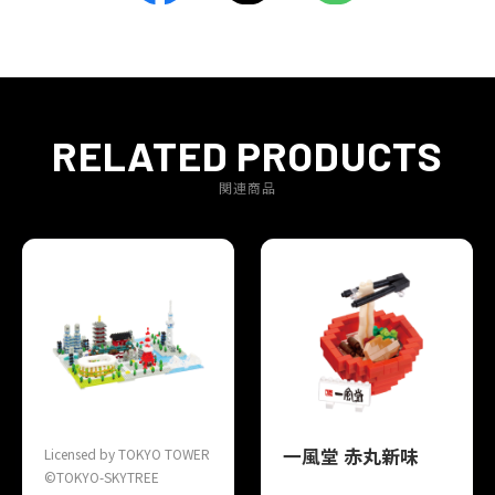
RELATED PRODUCTS
関連商品
一風堂 赤丸新味
Licensed by TOKYO TOWER
©TOKYO-SKYTREE