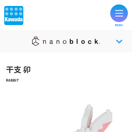
MENU
オリジナルブランド一覧
nanoblock® TOP
お知らせ
干支 卯
NEWS
製品のご購入
RABBIT
ABOUT
お客様サポート
HISTORY
公式SNS