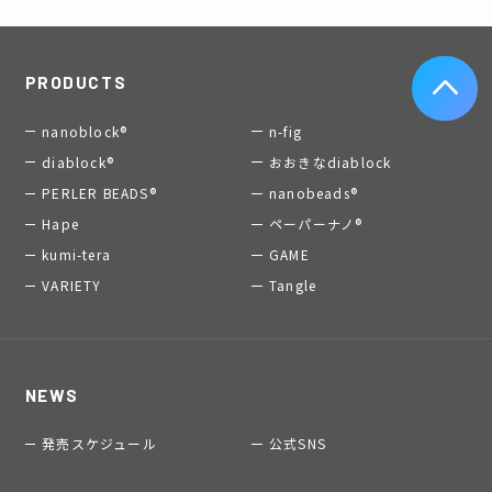
PRODUCTS
nanoblock®
n-fig
diablock®
おおきなdiablock
PERLER BEADS®
nanobeads®
Hape
ペーパーナノ®
kumi-tera
GAME
VARIETY
Tangle
NEWS
発売スケジュール
公式SNS