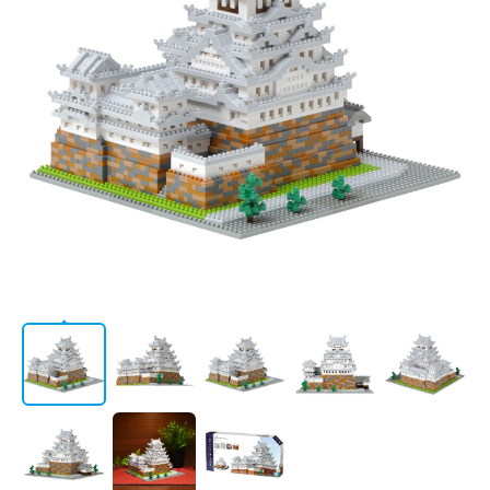
AWARD
LICENSE
STORE
/
会社情報
JP
EN
CATALOG