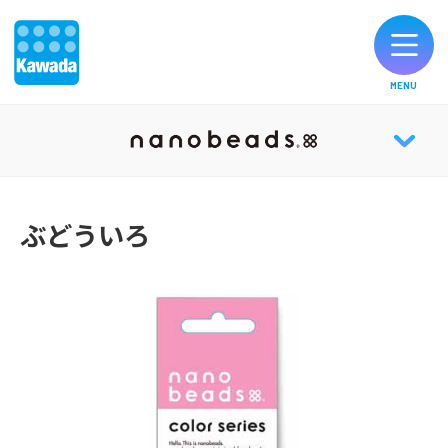
MENU
オリジナルブランド一覧
nanobeads® TOP
お知らせ
ぶどういろ
ABOUT
製品のご購入
CATALOG
お客様サポート
公式SNS