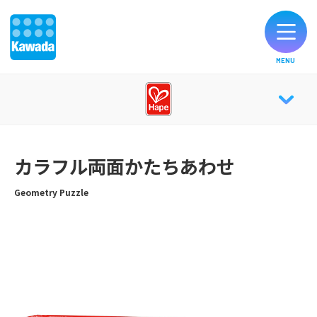
MENU
オリジナルブランド一覧
Hape TOP
お知らせ
カラフル両面かたちあわせ
ABOUT
製品のご購入
Geometry Puzzle
CATALOG
お客様サポート
公式SNS