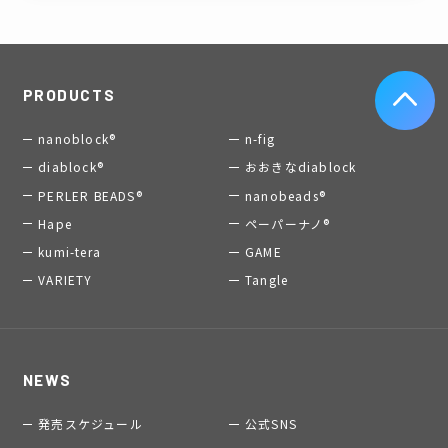
PRODUCTS
nanoblock®
n-fig
diablock®
おおきなdiablock
PERLER BEADS®
nanobeads®
Hape
ペーパーナノ®
kumi-tera
GAME
VARIETY
Tangle
NEWS
発売スケジュール
公式SNS