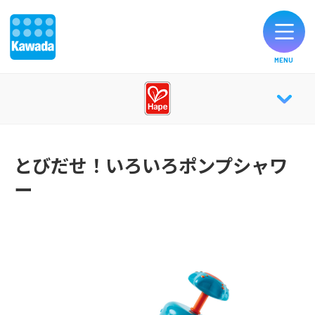
MENU
オリジナルブランド一覧
Hape TOP
お知らせ
とびだせ！いろいろポンプシャワ
ー
ABOUT
製品のご購入
CATALOG
お客様サポート
公式SNS