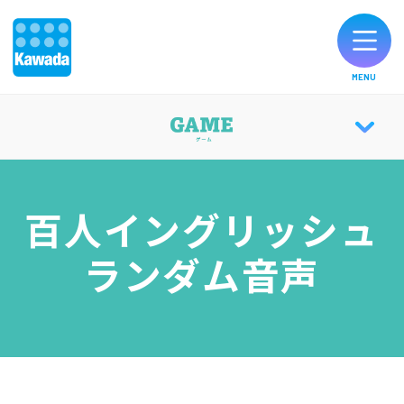
MENU
オリジナルブランド一覧
GAME TOP
お知らせ
百人イングリッシュ
KLASK
製品のご購入
ランダム音声
KLASK日本大会
お客様サポート
CATALOG
公式SNS