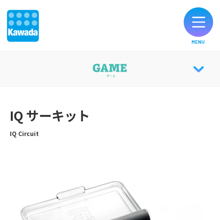
MENU
オリジナルブランド一覧
GAME TOP
お知らせ
IQ サーキット
KLASK
製品のご購入
IQ Circuit
KLASK日本大会
お客様サポート
CATALOG
公式SNS