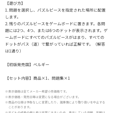
【遊び方】
1. 問題を選択し、パズルピースを指定された場所に配置
します。
2. 残りのパズルピースをゲームボードに置きます。各問
題には2つ、4つ、または6つのドットが表示されます。ゲ
ームボードにすべてのパズルピースがはまり、すべての
ドットがパス（道）で繋がっていれば正解です。（解答
は1通り）
【初版発売国】ベルギー
【セット内容】商品×1、問題集×1
※
表示価格は全てメーカー希望小売価格です。
※
表示価格・発売日等は変更になる場合がございます。
※
商品の仕様は予告なしに変更したり、諸事情により取り扱いを中止する
ことがあります。
※
子どもの成長の個人差は非常に大きいため、表示している月齢、年齢は