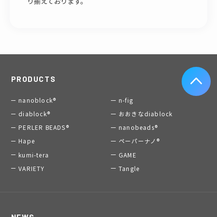
り揃えております。
PRODUCTS
nanoblock®
n-fig
diablock®
おおきなdiablock
PERLER BEADS®
nanobeads®
Hape
ペーパーナノ®
kumi-tera
GAME
VARIETY
Tangle
NEWS