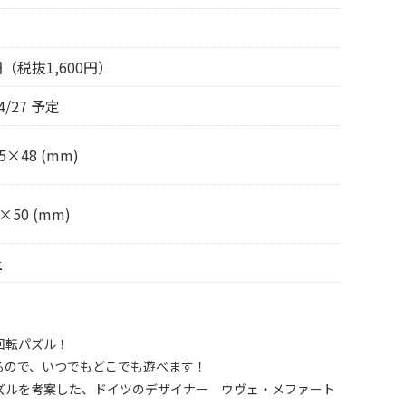
0円（税抜1,600円）
04/27 予定
5×48 (mm)
×50 (mm)
上
回転パズル！
るので、いつでもどこでも遊べます！
ズルを考案した、ドイツのデザイナー ウヴェ・メファート