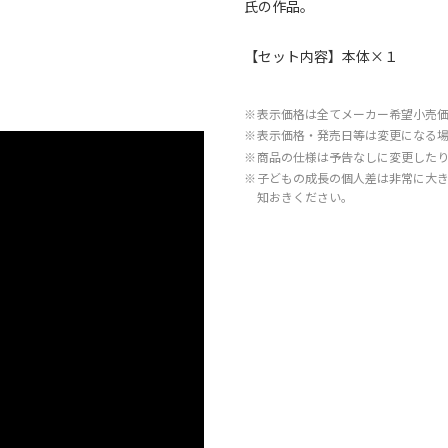
氏の作品。
【セット内容】本体×１
※
表示価格は全てメーカー希望小売
※
表示価格・発売日等は変更になる
※
商品の仕様は予告なしに変更した
※
子どもの成長の個人差は非常に大
知おきください。