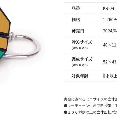
品番
KR-04
価格
1,76
発売日
2024/
PKGサイズ
48×11
(W×H×D)
完成サイズ
52×43
(W×H×D)
対象年齢
8才以
実際に遊べるミニサイズの立体
●キーチェーン付きで持ち運べ
●１００種類以上の立体回転パ