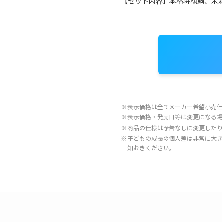
【セット内容】本格将棋駒、木
※
表示価格は全てメーカー希望小売
※
表示価格・発売日等は変更になる
※
商品の仕様は予告なしに変更した
※
子どもの成長の個人差は非常に大
知おきください。