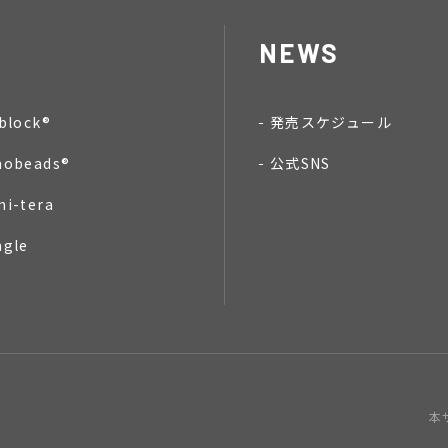
NEWS
block®
発売スケジュール
nobeads®
公式SNS
mi-tera
ngle
本