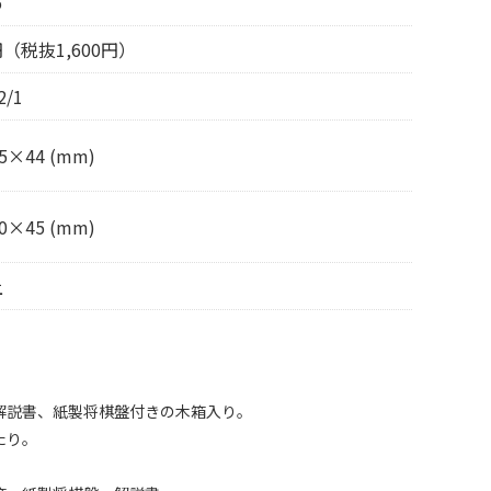
5
0円（税抜1,600円）
2/1
5×44 (mm)
0×45 (mm)
上
解説書、紙製将棋盤付きの木箱入り。
たり。