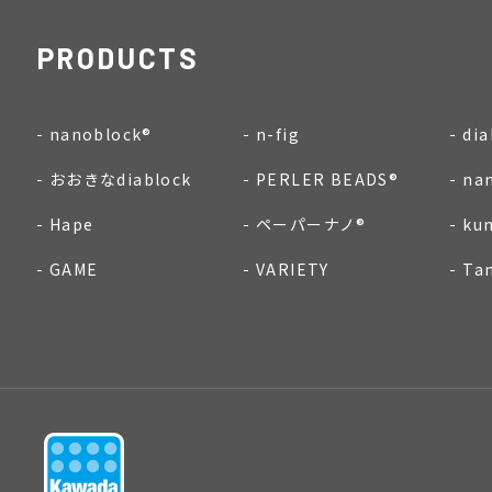
PRODUCTS
nanoblock®
n-fig
dia
おおきなdiablock
PERLER BEADS®
na
Hape
ペーパーナノ®
ku
GAME
VARIETY
Ta