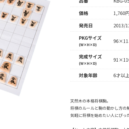
品番
KBG-0
価格
1,76
発売日
2013/1
PKGサイズ
96×11
(W×H×D)
完成サイズ
91×11
(W×H×D)
対象年齢
6才以
天然木の本格将棋駒。
将棋のルールと駒の動かし方の
気軽に将棋を始めたい人にぴっ