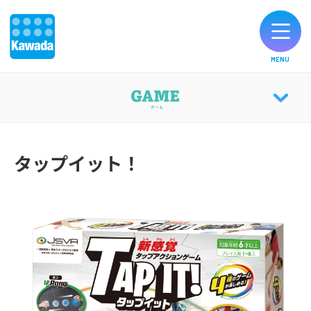
MENU
オリジナルブランド一覧
GAME TOP
お知らせ
タップイット！
KLASK
製品のご購入
KLASK日本大会
お客様サポート
CATALOG
公式SNS