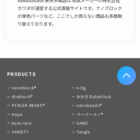
kawadabase 楽天市場店は 玩具メーカーの株式会社
カワダが運営する公式直販サイトです。ナノブロック
の単色パーツなど、ここでしか買えない商品も多数取
り揃えております。
PRODUCTS
nanoblock®
n-fig
diablock®
おおきなdiablock
PERLER BEADS®
nanobeads®
Hape
ペーパーナノ®
kumi-tera
GAME
VARIETY
Tangle