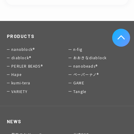
PRODUCTS
nanoblock®
n-fig
diablock®
おおきなdiablock
PERLER BEADS®
nanobeads®
Hape
ペーパーナノ®
kumi-tera
GAME
VARIETY
Tangle
NEWS